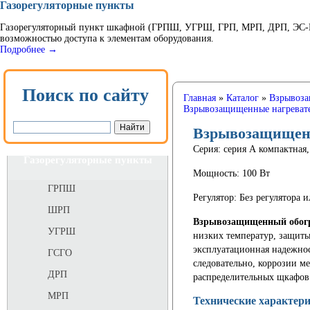
Газорегуляторные пункты
Газорегуляторный пункт шкафной (ГРПШ, УГРШ, ГРП, МРП, ДРП, ЭС-ГР
возможностью доступа к элементам оборудования.
Подробнее →
Поиск по сайту
Главная
»
Каталог
»
Взрывоза
Взрывозащищенные нагревате
Взрывозащищен
Серия: серия А компактна
Газорегуляторные пункты
Мощность: 100 Вт
ГРПШ
Регулятор: Без регулятора
ШРП
Взрывозащищенный обог
УГРШ
низких температур, защиты
эксплуатационная надежнос
ГСГО
следовательно, коррозии м
ДРП
распределительных щкафов
МРП
Технические характер