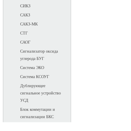
СИКЗ
САКЗ
САКЗ-МК
СТГ
САОГ
Сигнализатор оксида
углерода БУГ
Система ЭКО
Система КСОУГ
Дублирующее
сигнальное устройство
УСД
Блок коммутации и
сигнализации БКС