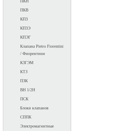
ПКН
ПКВ
КПЗ
КПЗЭ
КПЭГ
Клапана Pietro Fiorentini
/ Фиорентини
КЗГЭМ
КТЗ
ПЗК
ВН 1/2Н
ПСК
Блоки клапанов
СППК
Электромагнитные