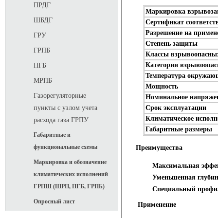
ПРДГ
Маркировка взрывоз
ШБДГ
Сертификат соответст
Разрешение на примен
ГРУ
Степень защиты
ГРПБ
Классы взрывоопасных
Категории взрывоопас
ПГБ
Температура окружаю
МРПБ
Мощность
Газорегуляторные
Номинальное напряже
Срок эксплуатации
пункты с узлом учета
Климатическое исполн
расхода газа ГРПУ
Габаритные размеры
Габаритные и
функциональные схемы
Преимущества
Маркировка и обозначение
Максимальная эффек
климатических исполнений
Уменьшенная глуби
ГРПШ (ШРП, ПГБ, ГРПБ)
Специальный профил
Опросный лист
Применение