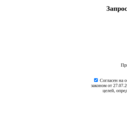
Запро
Пр
Cогласен на 
законом от 27.07.
целей, опре