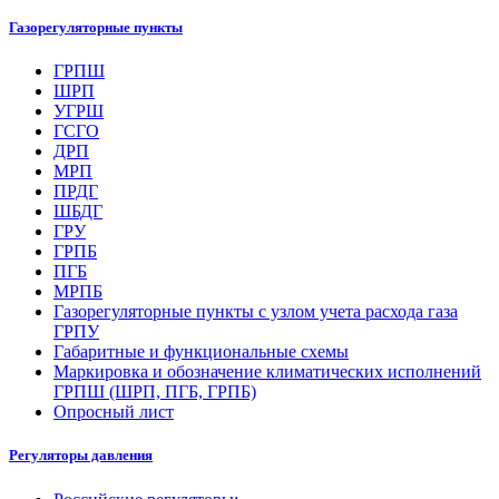
Газорегуляторные пункты
ГРПШ
ШРП
УГРШ
ГСГО
ДРП
МРП
ПРДГ
ШБДГ
ГРУ
ГРПБ
ПГБ
МРПБ
Газорегуляторные пункты с узлом учета расхода газа
ГРПУ
Габаритные и функциональные схемы
Маркировка и обозначение климатических исполнений
ГРПШ (ШРП, ПГБ, ГРПБ)
Опросный лист
Регуляторы давления