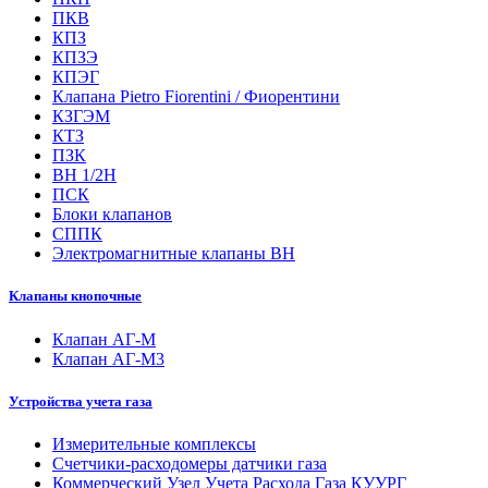
ПКВ
КПЗ
КПЗЭ
КПЭГ
Клапана Pietro Fiorentini / Фиорентини
КЗГЭМ
КТЗ
ПЗК
ВН 1/2Н
ПСК
Блоки клапанов
СППК
Электромагнитные клапаны ВН
Клапаны кнопочные
Клапан АГ-М
Клапан АГ-М3
Устройства учета газа
Измерительные комплексы
Счетчики-расходомеры датчики газа
Коммерческий Узел Учета Расхода Газа КУУРГ