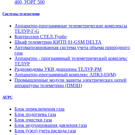
400, УОРГ 500
Системы телеметрии
Аппаратно-программные телеметрические комплексы
ТЕЛУР-Г-G
Контроллер СТЕЛ-Турбо
Шкаф телеметрии КИТП 01-GSM DELTA
Автоматизированная система учета объема природного
газа
Аппаратно - программный телеметрический комплекс
ТЕЛУР
Радиомодемы УКВ диапазона ТЕЛУР-РМ
Аппаратно-программный комплекс АПКЗ-03(М)
Промышленные модули защиты электрических цепей
аппаратуры телеметрии (ПМЗЦ)
АГРС
Блок переключения газа
Блок подогрева газа
Блок очистки газа
Блок редуцирования давления газа
Блок (узел) учета расхода газа