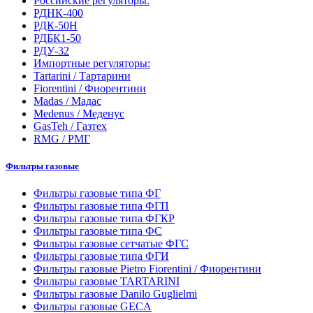
Российские регуляторы:
РДНК-400
РДК-50Н
РДБК1-50
РДУ-32
Импортные регуляторы:
Tartarini / Тартарини
Fiorentini / Фиорентини
Madas / Мадас
Medenus / Меденус
GasTeh / Газтех
RMG / РМГ
Фильтры газовые
Фильтры газовые типа ФГ
Фильтры газовые типа ФГП
Фильтры газовые типа ФГКР
Фильтры газовые типа ФС
Фильтры газовые сетчатые ФГС
Фильтры газовые типа ФГИ
Фильтры газовые Pietro Fiorentini / Фиорентини
Фильтры газовые TARTARINI
Фильтры газовые Danilo Guglielmi
Фильтры газовые GECA