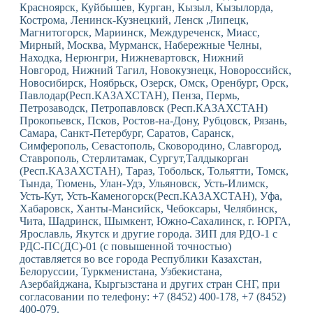
Красноярск, Куйбышев, Курган, Кызыл, Кызылорда,
Кострома, Ленинск-Кузнецкий, Ленск ,Липецк,
Магнитогорск, Мариинск, Междуреченск, Миасс,
Мирный, Москва, Мурманск, Набережные Челны,
Находка, Нерюнгри, Нижневартовск, Нижний
Новгород, Нижний Тагил, Новокузнецк, Новороссийск,
Новосибирск, Ноябрьск, Озерск, Омск, Оренбург, Орск,
Павлодар(Респ.КАЗАХСТАН), Пенза, Пермь,
Петрозаводск, Петропавловск (Респ.КАЗАХСТАН)
Прокопьевск, Псков, Ростов-на-Дону, Рубцовск, Рязань,
Самара, Санкт-Петербург, Саратов, Саранск,
Симферополь, Севастополь, Сковородино, Славгород,
Ставрополь, Стерлитамак, Сургут,Талдыкорган
(Респ.КАЗАХСТАН), Тараз, Тобольск, Тольятти, Томск,
Тында, Тюмень, Улан-Удэ, Ульяновск, Усть-Илимск,
Усть-Кут, Усть-Каменогорск(Респ.КАЗАХСТАН), Уфа,
Хабаровск, Ханты-Мансийск, Чебоксары, Челябинск,
Чита, Шадринск, Шымкент, Южно-Сахалинск, г. ЮРГА,
Ярославль, Якутск и другие города. ЗИП для РДО-1 с
РДС-ПС(ДС)-01 (с повышенной точностью)
доставляется во все города Республики Казахстан,
Белоруссии, Туркменистана, Узбекистана,
Азербайджана, Кыргызстана и других стран СНГ, при
согласовании по телефону: +7 (8452) 400-178, +7 (8452)
400-079.